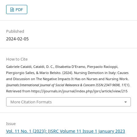
PDF
Published
2024-02-05
How to Cite
Gabriele Cataldi, Cataldi, D. C., Elisabetta D’Eramo, Pierpaolo Racioppi,
Piergiorgio Salles, & Mario Belsito. (2024). Nursing Demotion in Italy: Causes
and Discussion on The Negative Impacts It Has on Nurses and Nursing Work.
iJournals:International Journal of Social Relevance & Concern ISSN:2347-9698
,
11
(1).
Retrieved from https://ijournals.in/journal/index.php/ijsrc/article/view/215
More Citation Formats
Issue
Vol. 11 No. 1 (2023): IJSRC Volume 11 Issue 1 January 2023