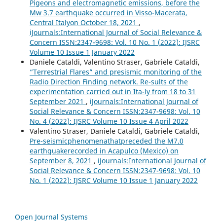
Pigeons and electromagnetic emissions, before the
Mw 3.7 earthquake occurred in Visso-Macerata,
Central Italyon October 18, 2021
,
iJournals:International Journal of Social Relevance &
Concern ISSN:2347-9698: Vol. 10 No. 1 (2022): IJSRC
Volume 10 Issue 1 January 2022
Daniele Cataldi, Valentino Straser, Gabriele Cataldi,
“Terrestrial Flares” and presismic monitoring of the
Radio Direction Finding network. Re-sults of the
experimentation carried out in Ita-ly from 18 to 31
September 2021
,
iJournals:International Journal of
Social Relevance & Concern ISSN:2347-9698: Vol. 10
No. 4 (2022): IJSRC Volume 10 Issue 4 April 2022
Valentino Straser, Daniele Cataldi, Gabriele Cataldi,
Pre-seismicphenomenathatpreceded the M7.0
earthquakerecorded in Acapulco (Mexico) on
September 8, 2021
,
iJournals:International Journal of
Social Relevance & Concern ISSN:2347-9698: Vol. 10
No. 1 (2022): IJSRC Volume 10 Issue 1 January 2022
Open Journal Systems